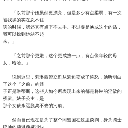
「以前那个妞虽然更漂亮，但是多少有点柔弱，有一次
被我操的实在忍不住
哭的时候，我还真有点下不去手。不过要是换成这个的话，
我可以操到她站不起
来。」
「之前那个更嫩，这个更成熟一点，有点像年轻的母
女，哈哈。」
说到这里，莉琳西娅立刻从窘迫变成了愤怒，她听明白
了这个『之前』的婊
子正是琳蒂斯，这些人如今所表现出来的都是将琳的淫欲的
残留。婊子公主，是
那个女孩永远脱离不去的污痕。
然而自已现在是为了整个同盟国在这里谈判，身为骑士
统帅的莉琳西娅很快