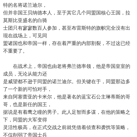
特的名将诺兰迪尔，
但并非国王贝纳德本人，至于其它几个同盟国核心王国，拉
莫斯比亚盛名的白骑
士团只有寥寥数百人参加，甚至布雷斯特的旗帜完全没有出
现在战场上，可见同
盟诸国也和帝国一样，存在着严重的内部割裂，不过这已经
不重要了。
在战术上，帝国也由老将弗兰德率领，他是帝国皇室的
成员，无论从能力还
是威望都不逊于同盟的诺兰迪尔。但关键在于，同盟那边多
了一个新的可怕对手，
来自阿塞蕾亚的卡米尔，他是著名的蓝宝石公主琳蒂斯的哥
哥，也是新任的国王，
据说是有着鹰之瞳的男子。此人足智而多谋，在他的策略之
下，同盟的大军变得
灵活性极高，在正式交战之前就凭借着侦查和袭扰等策略，
不仅削弱了帝国士兵