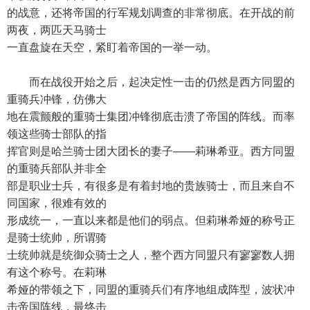
的战意，还将帝国的行军规划调查的非常彻底。在开战的前
两夜，两匹天马骑士
一直盘旋在天空，紧盯着帝国的一举一动。
而在战役开始之后，起决定性一击的仍然是西方同盟的
重骑兵冲锋，仿佛大
地在震颤般的重骑士集团冲锋彻底击溃了帝国的阵线。而率
领这些骑士部队的指
挥官则是哈兰骑士团大团长的妻子——莉琳希亚。西方同盟
的重骑兵部队并非全
部是职业士兵，有很多是有着封地的贵族骑士，而且来自不
同国家，很难有效的
形成统一，一直以来都是他们的弱点。但莉琳希娅的称号正
是骑士统帅，所谓骑
士统帅就是统御众骑士之人，整个西方同盟只有寥寥数人拥
有这个称号。在莉琳
希娅的带领之下，同盟的重骑兵们有序地组成阵型，波状冲
击帝国阵线，最终击