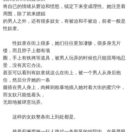
将自已的情绪从窘迫和愤怒，镇定下来变成理性。她注意着
周围，除了前来嫖娼
的男人之外，还有很多妓女，有被迫和不被迫，前者一般是
性奴隶。
性奴隶在街上很多，她们往往更加凄惨，很多身无片
缕，而且脖子上都有项
圈，手上有铁拷等道具，被男人玩弄的时候也只能屈辱地忍
受，没有其它办法。
甚至可以看到有奴隶就这么在街上，被一个男人从身后抱
住，然后分开她的一条
腿搭在男人身上，肉棒则粗暴地插入她对着大街的蜜穴中，
而女奴只能低着头，
无助地被肆意玩弄。
这样的女奴整条街上到处都是。
接着莉琳西娅一行人路过一条和风的妓院街，在最显眼