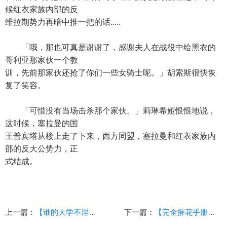
候红衣家族内部的反
维拉期势力再暗中推一把的话.....
「哦，那也可真是谢谢了，感谢夫人在战役中给黑衣的
哥利亚那家伙一个教
训，先前那家伙还抢了你们一些女骑士呢。」胡索斯很快恢
复了笑容。
「可惜没有当场击杀那个家伙。」莉琳希娅恨恨地说，
这时候，塞拉曼的国
王普宾塔从楼上走了下来，西方同盟，塞拉曼和红衣家族内
部的反大公势力，正
式结成。
上一篇：
【谁的大学不淫荡？】（86）（校园，乱伦，后宫，青春）
下一篇：
【完全摧花手册外传之巴伦琪亚】（上）