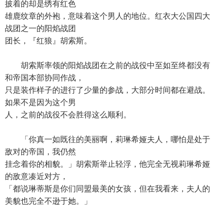
披着的却是绣有红色
雄鹿纹章的外袍，意味着这个男人的地位。红衣大公国四大
战团之一的阳焰战团
团长，『红狼』胡索斯。
胡索斯率领的阳焰战团在之前的战役中至如至终都没有
和帝国本部协同作战，
只是装作样子的进行了少量的参战，大部分时间都在避战。
如果不是因为这个男
人，之前的战役不会胜得这么顺利。
「你真一如既往的美丽啊，莉琳希娅夫人，哪怕是处于
敌对的帝国，我仍然
挂念着你的相貌。」胡索斯举止轻浮，他完全无视莉琳希娅
的敌意凑近对方，
「都说琳蒂斯是你们同盟最美的女孩，但在我看来，夫人的
美貌也完全不逊于她。」