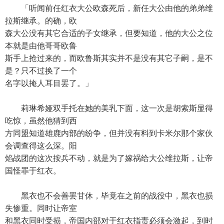
「听闻前任红衣大公欧森死后，新任大公由他的弟弟维
拉斯继承。的确，欧
森大公没有其它合适的子女继承，但要知道，他的大公之位
本就是由他哥哥欧鲁
斯手上抢过来的，而欧鲁斯其实并不是没有其它子嗣，是不
是？只不过换了一个
名字以掩人耳目罢了。」
莉琳希娅双手托在她的美乳下面，这一次是胡索斯显得
吃惊，虽然他猜到西
方同盟知道雄鹿内部的纷争，但并没有料到卡米尔那个家伙
会调查得这么深。阳
焰战团的这次按兵不动，就是为了嫁祸给大公维拉斯，让帝
国怪罪于红衣。
黑衣也不会善罢甘休，毕竟在之前的战役中，黑衣也损
失惨重。同时让帝室
和黑衣同时受损，帝国内部对于红衣指责必须会激起，到时