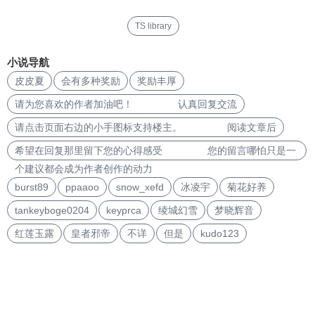
TS library
小说导航
皮皮夏
会有多种奖励
奖励丰厚
请为您喜欢的作者加油吧！ 认真回复交流
请点击页面右边的小手图标支持楼主。 阅读文章后
希望在回复那里留下您的心得感受 您的留言哪怕只是一
个建议都会成为作者创作的动力
burst89
ppaaoo
snow_xefd
冰凌宇
菊花好养
tankeyboge0204
keyprca
绫城幻雪
梦晓辉音
红莲玉露
皇者邪帝
不详
但是
kudo123