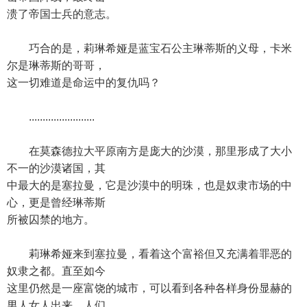
溃了帝国士兵的意志。
巧合的是，莉琳希娅是蓝宝石公主琳蒂斯的义母，卡米
尔是琳蒂斯的哥哥，
这一切难道是命运中的复仇吗？
........................
在莫森德拉大平原南方是庞大的沙漠，那里形成了大小
不一的沙漠诸国，其
中最大的是塞拉曼，它是沙漠中的明珠，也是奴隶市场的中
心，更是曾经琳蒂斯
所被囚禁的地方。
莉琳希娅来到塞拉曼，看着这个富裕但又充满着罪恶的
奴隶之都。直至如今
这里仍然是一座富饶的城市，可以看到各种各样身份显赫的
男人女人出来，人们