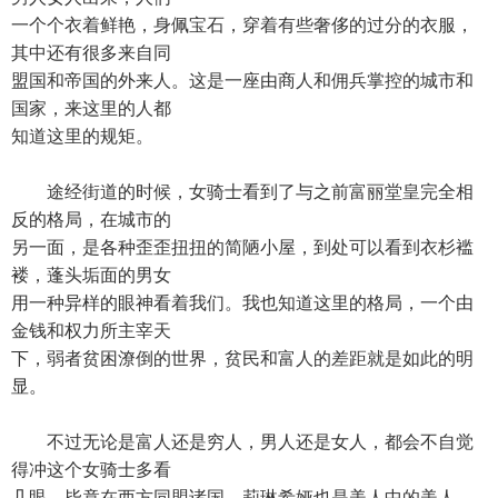
一个个衣着鲜艳，身佩宝石，穿着有些奢侈的过分的衣服，
其中还有很多来自同
盟国和帝国的外来人。这是一座由商人和佣兵掌控的城市和
国家，来这里的人都
知道这里的规矩。
途经街道的时候，女骑士看到了与之前富丽堂皇完全相
反的格局，在城市的
另一面，是各种歪歪扭扭的简陋小屋，到处可以看到衣杉褴
褛，蓬头垢面的男女
用一种异样的眼神看着我们。我也知道这里的格局，一个由
金钱和权力所主宰天
下，弱者贫困潦倒的世界，贫民和富人的差距就是如此的明
显。
不过无论是富人还是穷人，男人还是女人，都会不自觉
得冲这个女骑士多看
几眼。毕竟在西方同盟诸国，莉琳希娅也是美人中的美人，