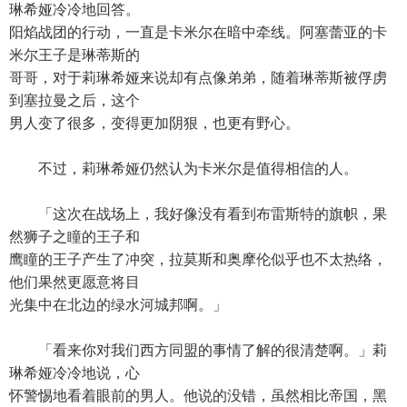
琳希娅冷冷地回答。
阳焰战团的行动，一直是卡米尔在暗中牵线。阿塞蕾亚的卡
米尔王子是琳蒂斯的
哥哥，对于莉琳希娅来说却有点像弟弟，随着琳蒂斯被俘虏
到塞拉曼之后，这个
男人变了很多，变得更加阴狠，也更有野心。
不过，莉琳希娅仍然认为卡米尔是值得相信的人。
「这次在战场上，我好像没有看到布雷斯特的旗帜，果
然狮子之瞳的王子和
鹰瞳的王子产生了冲突，拉莫斯和奥摩伦似乎也不太热络，
他们果然更愿意将目
光集中在北边的绿水河城邦啊。」
「看来你对我们西方同盟的事情了解的很清楚啊。」莉
琳希娅冷冷地说，心
怀警惕地看着眼前的男人。他说的没错，虽然相比帝国，黑