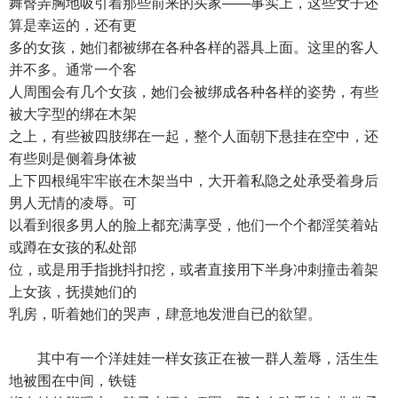
舞臀弄胸地吸引着那些前来的买家——事实上，这些女子还
算是幸运的，还有更
多的女孩，她们都被绑在各种各样的器具上面。这里的客人
并不多。通常一个客
人周围会有几个女孩，她们会被绑成各种各样的姿势，有些
被大字型的绑在木架
之上，有些被四肢绑在一起，整个人面朝下悬挂在空中，还
有些则是侧着身体被
上下四根绳牢牢嵌在木架当中，大开着私隐之处承受着身后
男人无情的凌辱。可
以看到很多男人的脸上都充满享受，他们一个个都淫笑着站
或蹲在女孩的私处部
位，或是用手指挑抖扣挖，或者直接用下半身冲刺撞击着架
上女孩，抚摸她们的
乳房，听着她们的哭声，肆意地发泄自已的欲望。
其中有一个洋娃娃一样女孩正在被一群人羞辱，活生生
地被围在中间，铁链