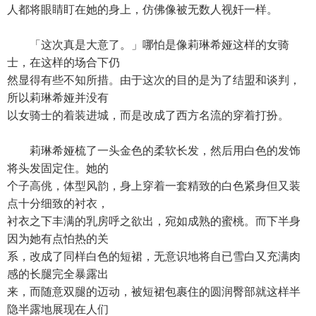
人都将眼睛盯在她的身上，仿佛像被无数人视奸一样。
「这次真是大意了。」哪怕是像莉琳希娅这样的女骑
士，在这样的场合下仍
然显得有些不知所措。由于这次的目的是为了结盟和谈判，
所以莉琳希娅并没有
以女骑士的着装进城，而是改成了西方名流的穿着打扮。
莉琳希娅梳了一头金色的柔软长发，然后用白色的发饰
将头发固定住。她的
个子高佻，体型风韵，身上穿着一套精致的白色紧身但又装
点十分细致的衬衣，
衬衣之下丰满的乳房呼之欲出，宛如成熟的蜜桃。而下半身
因为她有点怕热的关
系，改成了同样白色的短裙，无意识地将自已雪白又充满肉
感的长腿完全暴露出
来，而随意双腿的迈动，被短裙包裹住的圆润臀部就这样半
隐半露地展现在人们