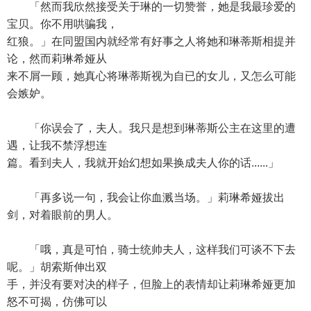
「然而我欣然接受关于琳的一切赞誉，她是我最珍爱的
宝贝。你不用哄骗我，
红狼。」在同盟国内就经常有好事之人将她和琳蒂斯相提并
论，然而莉琳希娅从
来不屑一顾，她真心将琳蒂斯视为自已的女儿，又怎么可能
会嫉妒。
「你误会了，夫人。我只是想到琳蒂斯公主在这里的遭
遇，让我不禁浮想连
篇。看到夫人，我就开始幻想如果换成夫人你的话......」
「再多说一句，我会让你血溅当场。」莉琳希娅拔出
剑，对着眼前的男人。
「哦，真是可怕，骑士统帅夫人，这样我们可谈不下去
呢。」胡索斯伸出双
手，并没有要对决的样子，但脸上的表情却让莉琳希娅更加
怒不可揭，仿佛可以