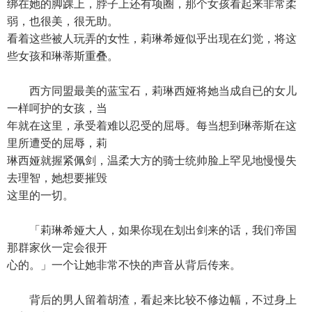
绑在她的脚踝上，脖子上还有项圈，那个女孩看起来非常柔
弱，也很美，很无助。
看着这些被人玩弄的女性，莉琳希娅似乎出现在幻觉，将这
些女孩和琳蒂斯重叠。
西方同盟最美的蓝宝石，莉琳西娅将她当成自已的女儿
一样呵护的女孩，当
年就在这里，承受着难以忍受的屈辱。每当想到琳蒂斯在这
里所遭受的屈辱，莉
琳西娅就握紧佩剑，温柔大方的骑士统帅脸上罕见地慢慢失
去理智，她想要摧毁
这里的一切。
「莉琳希娅大人，如果你现在划出剑来的话，我们帝国
那群家伙一定会很开
心的。」一个让她非常不快的声音从背后传来。
背后的男人留着胡渣，看起来比较不修边幅，不过身上