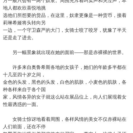
方一般只会有一两个奴隶。周围充斥着叫卖声和哭泣声，本
地人都欢欣喜悦地挑
选他们所想要的货品，在这里，奴隶更像是一种货币，接着
莉琳希娅将头转向另
一边，一个守卫森严的大门，女骑士咬了咬牙，犹豫了半天
还是走了进去。
另一幅景象就出现在她的面前——那是赤裸裸的世界。
许多来自奥鲁希斯各地的女孩子，她们的年龄多半都在
十几至四十岁之间，
金色的头发，黑色的头发，白色的肌肤，小麦色的肌肤，各
种各样来自于各个国
家，风情各异的女子就这么站在展品位上，向人们展现着女
性最诱惑的一面。
女骑士惊讶地看着周围，各样风情的美女不仅赤裸站在
人们前面，还在不停