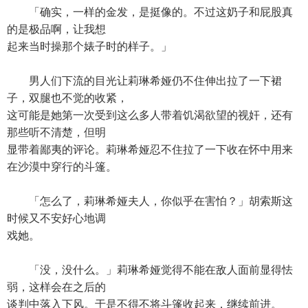
「确实，一样的金发，是挺像的。不过这奶子和屁股真
的是极品啊，让我想
起来当时操那个婊子时的样子。」
男人们下流的目光让莉琳希娅仍不住伸出拉了一下裙
子，双腿也不觉的收紧，
这可能是她第一次受到这么多人带着饥渴欲望的视奸，还有
那些听不清楚，但明
显带着鄙夷的评论。莉琳希娅忍不住拉了一下收在怀中用来
在沙漠中穿行的斗篷。
「怎么了，莉琳希娅夫人，你似乎在害怕？」胡索斯这
时候又不安好心地调
戏她。
「没，没什么。」莉琳希娅觉得不能在敌人面前显得怯
弱，这样会在之后的
谈判中落入下风。于是不得不将斗篷收起来，继续前进。