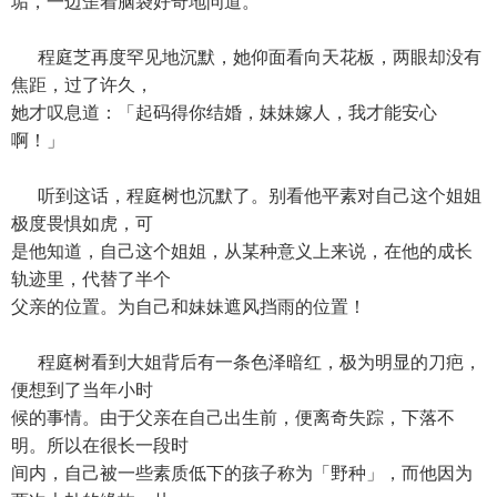
垢，一边歪着脑袋好奇地问道。
程庭芝再度罕见地沉默，她仰面看向天花板，两眼却没有
焦距，过了许久，
她才叹息道：「起码得你结婚，妹妹嫁人，我才能安心
啊！」
听到这话，程庭树也沉默了。别看他平素对自己这个姐姐
极度畏惧如虎，可
是他知道，自己这个姐姐，从某种意义上来说，在他的成长
轨迹里，代替了半个
父亲的位置。为自己和妹妹遮风挡雨的位置！
程庭树看到大姐背后有一条色泽暗红，极为明显的刀疤，
便想到了当年小时
候的事情。由于父亲在自己出生前，便离奇失踪，下落不
明。所以在很长一段时
间内，自己被一些素质低下的孩子称为「野种」，而他因为