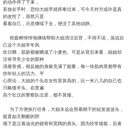
的动作停了下来，
若放在平时，恐怕大姐早就挥拳过来，可今天对方或许是真
的改性了，居然只是
看着自己，示意继续下去，便没了其他动静。
程庭树悻悻地继续帮助大姐清洁后背，不得不说，虽说自
己这个大姐常年风
吹日晒，肌肤都被晒成了小麦色。可是从背后来看，姐姐却
没有寻常少女的那种
清瘦骨感，相反她的身躯充满了能量，每一块肌肉里都带有
些年轻人的活力。平
心而论，大姐的个头在女性里算高的，比一米八几的自己也
只略矮半头。在普遍
高个壮汉的警察队伍里，都不算矮。
为了方便执行任务，大姐永远会剪着精干的短发波波头，
挺直如天鹅般的脖
颈下是泛着油光的锁骨和宽阔的肩头。因为经常锻炼，后者