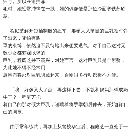
狂野。所以在追捕罪
犯时，她经常冲锋在一线，她的偶像便是那位冷面寒铁苏欣
慧。
程庭芝解开短袖制服的纽扣，那硕大又坚挺的巨乳顿时弹
了出来，哪怕有胸
罩的束缚，依然迫不及待地出来想要透气。对于自己这对无
数少女都梦寐以求的
巨乳，程庭芝并不高兴，对她而言，这对巨乳只是个累赘，
为此她不得不经常用
裹胸布将那对巨乳隐藏起来，否则很多行动都极不方便。
「唉，好像又大了点，再这样下去，不就和妈妈那样成奶
牛了？」程庭芝托
着自己的那对硕大巨乳，嘟囔着将手掌朝后伸去，开始解自
己的胸罩。
由于常年练武，再加上从警校毕业后，程庭芝一直处于一