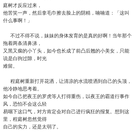
庭树才反应过来，
他苦笑一声，然后拿毛巾擦去脸上的阴精，喃喃道：「这叫
什么事啊！」
不过不得不说，妹妹的身体发育的是真的好啊！当年那个
拖着两条清鼻涕，
又黑又瘸的小丫头，如今也长成了前凸后翘的小美女，只能
说是白驹过隙，时光
难留。
程庭树重新打开花洒，让清凉的水流喷洒到自己的头顶，
他冷静地思考着。
如今自己把夜王的罗虎等人打得重伤，以夜王的霸道行事作
风，恐怕不会这么轻
易咽下这口气，对方肯定会对自己进行疯狂的报复。想到这
里，程庭树忽然觉得
自己的实力，还是太弱了。