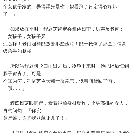
个女孩子家的，弄得浑身是伤，妈看到了肯定得心疼坏
了！」
如果放在平时，程庭芝肯定会暴跳如雷，厉声反驳道：
「女孩子，女孩子又
怎么样！老娘照样能放翻那些渣滓！能一枪爆了那些所谓高
级杀手的脑袋！」
所以当程庭树脱口而出之后，冷静下来时，他已经后悔到
肠子都青了。可是
不知为何，程庭芝今天却一反常态，低着脑袋回了句，
「哦……」
程庭树两眼圆瞪，看着眼前身材爆炸，个头高挑的女人，
真想问句：「你究
竟是谁，你把我姐藏哪儿了！」
可是这几句他终究不敢说出口，程庭树套着搓澡巾，轻轻