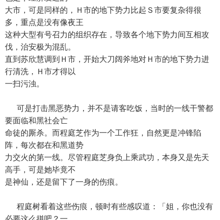
大市，可是同样的，Ｈ市的地下势力比起Ｓ市要复杂得很
多，重点是没有像夜王
这种大型有号召力的组织存在，导致各个地下势力间互相攻
伐，治安极为混乱。
直到苏欣慧调到Ｈ市，开始大刀阔斧地对Ｈ市的地下势力进
行清洗，Ｈ市才得以
一扫污浊。
可是打击黑恶势力，并不是请客吃饭，当时的一线干警都
要面临和黑社会亡
命徒的厮杀。而程庭芝作为一个工作狂，自然更是冲锋陷
阵，每次都在和黑道势
力交火的第一线。尽管程庭芝身负上乘武功，本身又是先天
高手，可是她毕竟不
是神仙，还是留下了一身的伤痕。
程庭树看着这些伤痕，顿时有些感叹道：「姐，你也没有
必要这么拼吧？一