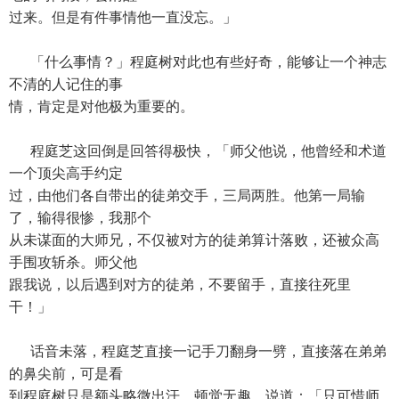
过来。但是有件事情他一直没忘。」
「什么事情？」程庭树对此也有些好奇，能够让一个神志
不清的人记住的事
情，肯定是对他极为重要的。
程庭芝这回倒是回答得极快，「师父他说，他曾经和术道
一个顶尖高手约定
过，由他们各自带出的徒弟交手，三局两胜。他第一局输
了，输得很惨，我那个
从未谋面的大师兄，不仅被对方的徒弟算计落败，还被众高
手围攻斩杀。师父他
跟我说，以后遇到对方的徒弟，不要留手，直接往死里
干！」
话音未落，程庭芝直接一记手刀翻身一劈，直接落在弟弟
的鼻尖前，可是看
到程庭树只是额头略微出汗，顿觉无趣，说道：「只可惜师