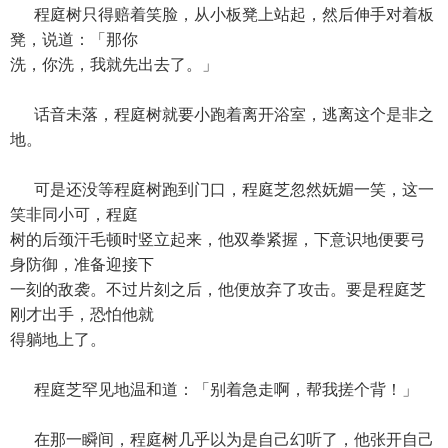
程庭树只得赔着笑脸，从小板凳上站起，然后伸手对着板
凳，说道：「那你
洗，你洗，我就先出去了。」
话音未落，程庭树就要小跑着离开浴室，逃离这个是非之
地。
可是还没等程庭树跑到门口，程庭芝忽然妩媚一笑，这一
笑非同小可，程庭
树的后颈汗毛顿时竖立起来，他双拳紧握，下意识地便要弓
身防御，准备迎接下
一刻的敌袭。不过片刻之后，他便放弃了攻击。要是程庭芝
刚才出手，恐怕他就
得躺地上了。
程庭芝罕见地温和道：「别着急走啊，帮我搓个背！」
在那一瞬间，程庭树几乎以为是自己幻听了，他张开自己