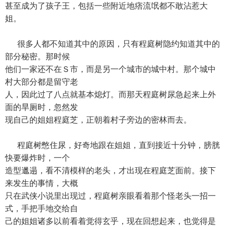
甚至成为了孩子王，包括一些附近地痞流氓都不敢沾惹大
姐。
很多人都不知道其中的原因，只有程庭树隐约知道其中的
部分秘密。那时候
他们一家还不在Ｓ市，而是另一个城市的城中村。那个城中
村大部分都是留守老
人，因此过了八点就基本熄灯。而那天程庭树尿急起来上外
面的旱厕时，忽然发
现自己的姐姐程庭芝，正朝着村子旁边的密林而去。
程庭树憋住尿，好奇地跟在姐姐，直到接近十分钟，膀胱
快要爆炸时，一个
造型邋遢，看不清模样的老头，才出现在程庭芝面前。接下
来发生的事情，大概
只在武侠小说里出现过，程庭树亲眼看着那个怪老头一招一
式，手把手地交给自
己的姐姐诸多以前看着觉得玄乎，现在回想起来，也觉得是