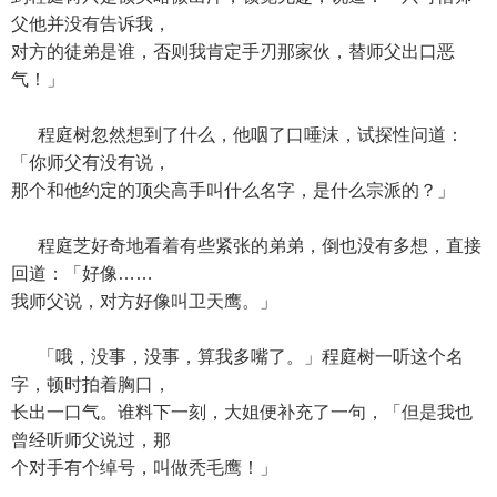
父他并没有告诉我，
对方的徒弟是谁，否则我肯定手刃那家伙，替师父出口恶
气！」
程庭树忽然想到了什么，他咽了口唾沫，试探性问道：
「你师父有没有说，
那个和他约定的顶尖高手叫什么名字，是什么宗派的？」
程庭芝好奇地看着有些紧张的弟弟，倒也没有多想，直接
回道：「好像……
我师父说，对方好像叫卫天鹰。」
「哦，没事，没事，算我多嘴了。」程庭树一听这个名
字，顿时拍着胸口，
长出一口气。谁料下一刻，大姐便补充了一句，「但是我也
曾经听师父说过，那
个对手有个绰号，叫做秃毛鹰！」