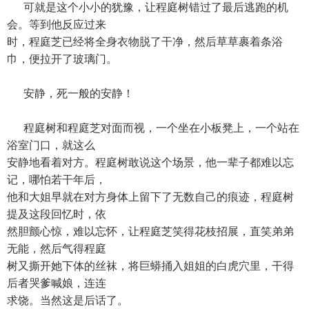
可就是这个小小的犹豫，让程庭树错过了最后逃跑的机
会。等到他反应过来
时，程庭芝已经将全身衣物脱了干净，然后草草裹着条浴
巾，便拉开了玻璃门。
安静，死一般的安静！
程庭树和程庭芝对面而视，一个坐在小板凳上，一个站在
浴室门口，就这么
安静地看着对方。程庭树敢说这个场景，他一辈子都难以忘
记，哪怕若干年后，
他和大姐早就在对方身体上留下了无数自己的痕迹，程庭树
提及这段回忆时，依
然胆颤心惊，难以忘怀，让程庭芝笑得花枝招展，直笑弟弟
无能，然后气得程庭
树又撕开她下体的丝袜，将巨蟒捅入姐姐的白虎穴里，干得
后者哭爹喊娘，连连
求饶。当然这是后话了。