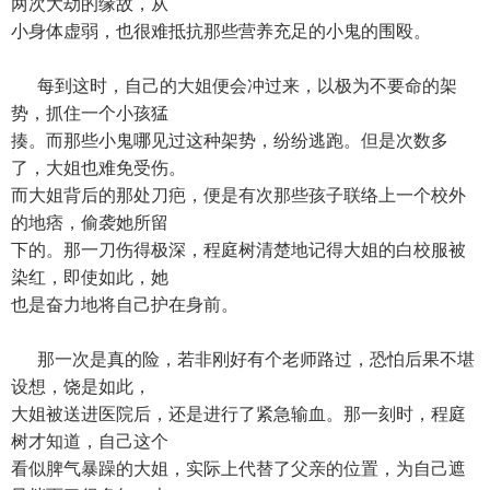
两次大劫的缘故，从
小身体虚弱，也很难抵抗那些营养充足的小鬼的围殴。
每到这时，自己的大姐便会冲过来，以极为不要命的架
势，抓住一个小孩猛
揍。而那些小鬼哪见过这种架势，纷纷逃跑。但是次数多
了，大姐也难免受伤。
而大姐背后的那处刀疤，便是有次那些孩子联络上一个校外
的地痞，偷袭她所留
下的。那一刀伤得极深，程庭树清楚地记得大姐的白校服被
染红，即使如此，她
也是奋力地将自己护在身前。
那一次是真的险，若非刚好有个老师路过，恐怕后果不堪
设想，饶是如此，
大姐被送进医院后，还是进行了紧急输血。那一刻时，程庭
树才知道，自己这个
看似脾气暴躁的大姐，实际上代替了父亲的位置，为自己遮