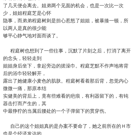
了几天便会离去。姐弟两个见面的机会，也是一次比一次
少，姐姐程庭芝是心怀
隐事，而弟弟程庭树则是担心惹怒了姐姐，被暴揍一顿，所
以两人是真的很少能
够平心静气地对面而谈了。
程庭树也想到了一些往事，沉默了片刻之后，打消了离开
的念头，轻轻走到
姐姐身后坐下，拿起旁边的搓澡巾。程庭芝默不作声地将背
后的浴巾轻轻解开，
露出了她健康小麦色的肌肤。程庭树看着那后背，忽觉内心
微微一痛，那原本结
实健美的背后上，竟有些难看的疤痕，有利器留下的，有钝
器击打而产生的，其
中最狰狞的当属后腰处的一个子弹留下的贯穿伤。
自己的这个姐姐真的是办案不要命了，她之前所在的Ｈ市
也是个经济发达的