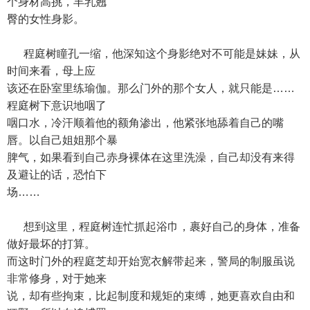
个身材高挑，丰乳翘
臀的女性身影。
程庭树瞳孔一缩，他深知这个身影绝对不可能是妹妹，从
时间来看，母上应
该还在卧室里练瑜伽。那么门外的那个女人，就只能是……
程庭树下意识地咽了
咽口水，冷汗顺着他的额角渗出，他紧张地舔着自己的嘴
唇。以自己姐姐那个暴
脾气，如果看到自己赤身裸体在这里洗澡，自己却没有来得
及避让的话，恐怕下
场……
想到这里，程庭树连忙抓起浴巾，裹好自己的身体，准备
做好最坏的打算。
而这时门外的程庭芝却开始宽衣解带起来，警局的制服虽说
非常修身，对于她来
说，却有些拘束，比起制度和规矩的束缚，她更喜欢自由和