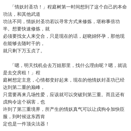
「情妖封圣功！」程庭树第一时间想到了这个自己的本命
功法，和其他武道
功法不同，情妖封圣功若以寻常方式来修炼，堪称事倍功
半。想要快速修炼，就
必须要找女人来交合，只是现在的话，赵晓娟怀孕，那他现
在能够去随时干的，
就只剩下万玉贞了。
「嗯，明天找机会去万姐那里，找什么理由呢？嗯，就说
是去交房租！」程
庭树想定主意，心情都变好起来，现在的他情妖封圣功已经
达到第二重的巅峰，
只需要再来几场性爱，应该就可以突破到第三重。而且还有
戌狗令这个祸害，也
许到了第三重境界，所产生的情妖真气可以让戌狗令加快臣
服，到时候这东西肯
定也是一件顶尖法器！