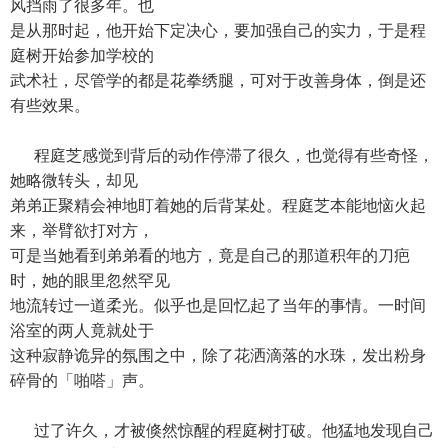
风挡雨了很多年。也
是从那时起，他开始下定决心，要加强自己的实力，于是程
庭树开始参加学校的
武术社，尽管学的都是花拳绣腿，可对于改善身体，倒是还
有些效果。
程庭芝感觉到背后的动作停滞了很久，也觉得有些奇怪，
她略微转头，却见
弟弟正聚精会神地盯着她的后背某处。程庭芝本能地恼火起
来，举臂欲打对方，
可是当她看到弟弟看的地方，竟是自己的那道积年的刀疤
时，她的眼里忽然罕见
地流转过一道柔光。似乎也是回忆起了当年的事情。一时间
浴室的两人竟就处于
这种寂静诡异的氛围之中，除了花洒滴落的水珠，发出粉身
碎骨的「啪嗒」声。
过了许久，才被倏然惊醒的程庭树打破。他猛地发现自己