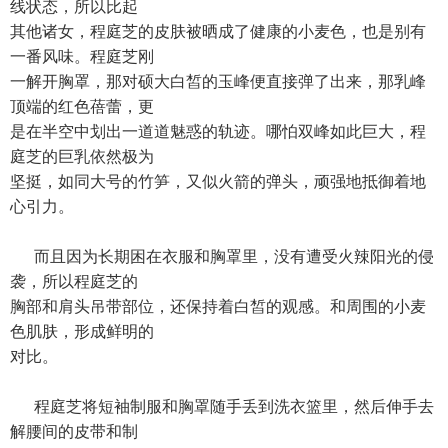
线状态，所以比起
其他诸女，程庭芝的皮肤被晒成了健康的小麦色，也是别有
一番风味。程庭芝刚
一解开胸罩，那对硕大白皙的玉峰便直接弹了出来，那乳峰
顶端的红色蓓蕾，更
是在半空中划出一道道魅惑的轨迹。哪怕双峰如此巨大，程
庭芝的巨乳依然极为
坚挺，如同大号的竹笋，又似火箭的弹头，顽强地抵御着地
心引力。
而且因为长期困在衣服和胸罩里，没有遭受火辣阳光的侵
袭，所以程庭芝的
胸部和肩头吊带部位，还保持着白皙的观感。和周围的小麦
色肌肤，形成鲜明的
对比。
程庭芝将短袖制服和胸罩随手丢到洗衣篮里，然后伸手去
解腰间的皮带和制