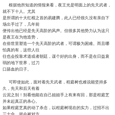
根据他所知道的情报来看，夜王光是明面上的先天武者，
就不下十人。尤其
是所谓的十大红棍之首的易建腾，此人已经很久没有亲自下
场出手过了，几年前
便传出他已经是先天高阶的风声。但很多其他势力认为这只
是夜王在为他造势，
在俗世里塑造一个先天高阶的武者，可谓极为困难。而且哪
怕真的有，这些人往
往也会投靠术道或者朝廷，谋个好的出身，而不是在日益衰
弱的地下世界，过刀
口舔血的日子。
可即使如此，面对着先天武者，程庭树也难说能坚持多
久，先天和后天有着
云泥之别！别看他能在自己姐姐手上有来有回，那是程庭芝
并未起真正的杀心。
如果程庭芝真的动了杀念，以程庭树现在的实力，过招不出
三十合，就会被对方