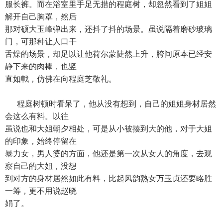
服长裤。而在浴室里手足无措的程庭树，却忽然看到了姐姐
解开自己胸罩，然后
那对硕大玉峰弹出来，还抖了抖的场景。虽说隔着磨砂玻璃
门，可那种让人口干
舌燥的场景，却足以让他荷尔蒙陡然上升，胯间原本已经安
静下来的肉棒，也竖
直如戟，仿佛在向程庭芝敬礼。
程庭树顿时看呆了，他从没有想到，自己的姐姐身材居然
会这么有料。以往
虽说也和大姐朝夕相处，可是从小被揍到大的他，对于大姐
的印象，始终停留在
暴力女，男人婆的方面，他还是第一次从女人的角度，去观
察自己的大姐，没想
到对方的身材居然如此有料，比起风韵熟女万玉贞还要略胜
一筹，更不用说赵晓
娟了。