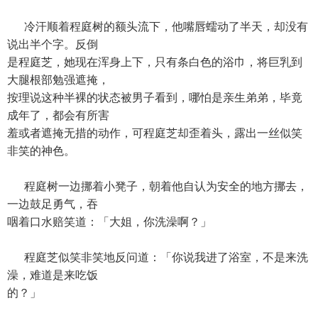
冷汗顺着程庭树的额头流下，他嘴唇蠕动了半天，却没有
说出半个字。反倒
是程庭芝，她现在浑身上下，只有条白色的浴巾，将巨乳到
大腿根部勉强遮掩，
按理说这种半裸的状态被男子看到，哪怕是亲生弟弟，毕竟
成年了，都会有所害
羞或者遮掩无措的动作，可程庭芝却歪着头，露出一丝似笑
非笑的神色。
程庭树一边挪着小凳子，朝着他自认为安全的地方挪去，
一边鼓足勇气，吞
咽着口水赔笑道：「大姐，你洗澡啊？」
程庭芝似笑非笑地反问道：「你说我进了浴室，不是来洗
澡，难道是来吃饭
的？」