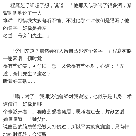
程庭芝仔细想了想，说道：「他那天似乎喝了很多酒，絮
絮叨叨地说了一大
堆话，可惜我大多都听不懂。不过他那个时候倒是透漏了他
的名字，好像是姓左
名道，号旁门先生。」
「旁门左道？居然会有人给自己起这个名字！」程庭树略
一思索后，顿时觉
得有些好笑，可仔细一想，又觉得有些不对，心道：「左
道，旁门先生？这名字
听着好耳熟……」
「哦，对了，我师父他曾经对我说过，他似乎是出身自术
道儒门，好像是哪
个宗派来着。」程庭芝蹙着黛眉，思考着过去，片刻之后，
她喃喃道：「师父他
说自己的脑袋曾经被人打伤过，所以平素疯疯癫癫，只有特
地的时间段，会清醒