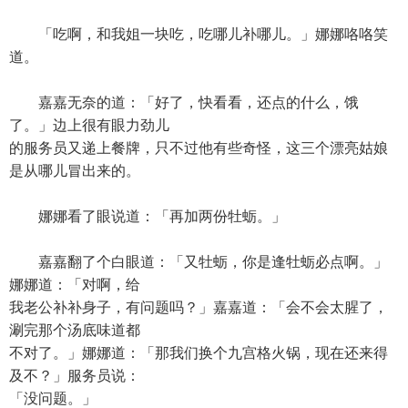
「吃啊，和我姐一块吃，吃哪儿补哪儿。」娜娜咯咯笑
道。
嘉嘉无奈的道：「好了，快看看，还点的什么，饿
了。」边上很有眼力劲儿
的服务员又递上餐牌，只不过他有些奇怪，这三个漂亮姑娘
是从哪儿冒出来的。
娜娜看了眼说道：「再加两份牡蛎。」
嘉嘉翻了个白眼道：「又牡蛎，你是逢牡蛎必点啊。」
娜娜道：「对啊，给
我老公补补身子，有问题吗？」嘉嘉道：「会不会太腥了，
涮完那个汤底味道都
不对了。」娜娜道：「那我们换个九宫格火锅，现在还来得
及不？」服务员说：
「没问题。」