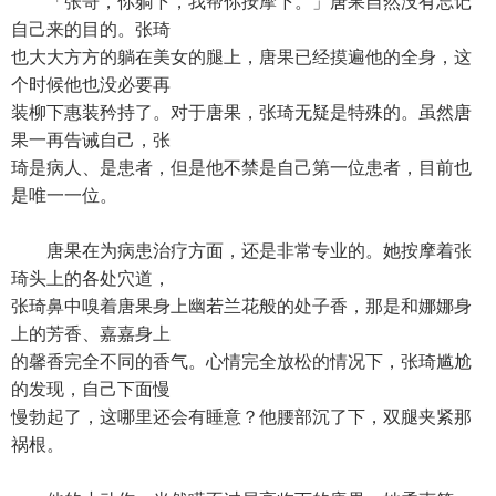
「张哥，你躺下，我帮你按摩下。」唐果自然没有忘记
自己来的目的。张琦
也大大方方的躺在美女的腿上，唐果已经摸遍他的全身，这
个时候他也没必要再
装柳下惠装矜持了。对于唐果，张琦无疑是特殊的。虽然唐
果一再告诫自己，张
琦是病人、是患者，但是他不禁是自己第一位患者，目前也
是唯一一位。
唐果在为病患治疗方面，还是非常专业的。她按摩着张
琦头上的各处穴道，
张琦鼻中嗅着唐果身上幽若兰花般的处子香，那是和娜娜身
上的芳香、嘉嘉身上
的馨香完全不同的香气。心情完全放松的情况下，张琦尴尬
的发现，自己下面慢
慢勃起了，这哪里还会有睡意？他腰部沉了下，双腿夹紧那
祸根。