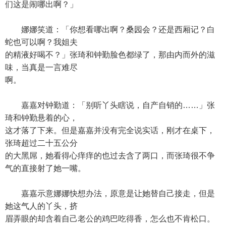
们这是闹哪出啊？」
娜娜笑道：「你想看哪出啊？桑园会？还是西厢记？白
蛇也可以啊？我姐夫
的精液好喝不？」张琦和钟勤脸色都绿了，那由内而外的滋
味，当真是一言难尽
啊。
嘉嘉对钟勤道：「别听丫头瞎说，自产自销的……」张
琦和钟勤悬着的心，
这才落了下来。但是嘉嘉并没有完全说实话，刚才在桌下，
张琦超过二十五公分
的大黑屌，她看得心痒痒的也过去含了两口，而张琦很不争
气的直接射了她一嘴。
嘉嘉示意娜娜快想办法，原意是让她替自己接走，但是
她这气人的丫头，挤
眉弄眼的却含着自己老公的鸡巴吃得香，怎么也不肯松口。