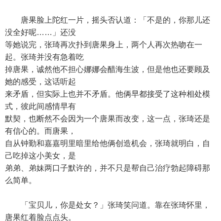
唐果脸上陀红一片，摇头否认道：「不是的，你那儿还
没全好呢……」还没
等她说完，张琦再次扑到唐果身上，两个人再次热吻在一
起。张琦并没有急着吃
掉唐果，诚然他不担心娜娜会醋海生波，但是他也还要顾及
她的感受，这话听起
来矛盾，但实际上也并不矛盾。他俩早都接受了这种相处模
式，彼此间感情早有
默契，也断然不会因为一个唐果而改变，这一点，张琦还是
有信心的。而唐果，
自从钟勤和嘉嘉明里暗里给他俩创造机会，张琦就明白，自
己吃掉这小美女，是
弟弟、弟妹两口子默许的，并不只是帮自己治疗勃起障碍那
么简单。
「宝贝儿，你是处女？」张琦笑问道。靠在张琦怀里，
唐果红着脸点点头。