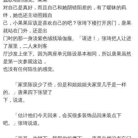
对自己是真好，而且自己和她阴错阳差的，有了暧昧的羁
绊，她也还主动照顾自
己，小果果应该是喜欢自己的吧？张琦下楼打开房门，唐果
就站在门外，还是出
门时的那一身淡紫色绒线瑜伽服。「请进！」张琦把人让进
了屋里，二人来到客
厅沙发上坐下。因为两座单元陈设基本相同，所以唐果虽然
是第一次参观这边，
也没有任何陌生的感觉。
「家里陈设少了些，但是和姐姐姐夫家里几乎是一样
的。」唐果四下张望了
下，说道。
「估计他们今天回来，会买很多装饰品回来装点下
吧。」张琦说道。