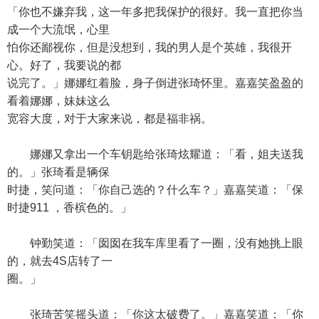
「你也不嫌弃我，这一年多把我保护的很好。我一直把你当
成一个大流氓，心里
怕你还鄙视你，但是没想到，我的男人是个英雄，我很开
心。好了，我要说的都
说完了。」娜娜红着脸，身子倒进张琦怀里。嘉嘉笑盈盈的
看着娜娜，妹妹这么
宽容大度，对于大家来说，都是福非祸。
娜娜又拿出一个车钥匙给张琦炫耀道：「看，姐夫送我
的。」张琦看是辆保
时捷，笑问道：「你自己选的？什么车？」嘉嘉笑道：「保
时捷911 ，香槟色的。」
钟勤笑道：「囡囡在我车库里看了一圈，没有她挑上眼
的，就去4S店转了一
圈。」
张琦苦笑摇头道：「你这太破费了。」嘉嘉笑道：「你