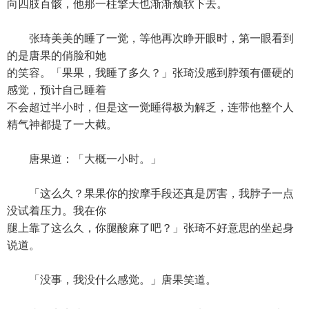
向四肢百骸，他那一柱擎天也渐渐颓软下去。
张琦美美的睡了一觉，等他再次睁开眼时，第一眼看到
的是唐果的俏脸和她
的笑容。「果果，我睡了多久？」张琦没感到脖颈有僵硬的
感觉，预计自己睡着
不会超过半小时，但是这一觉睡得极为解乏，连带他整个人
精气神都提了一大截。
唐果道：「大概一小时。」
「这么久？果果你的按摩手段还真是厉害，我脖子一点
没试着压力。我在你
腿上靠了这么久，你腿酸麻了吧？」张琦不好意思的坐起身
说道。
「没事，我没什么感觉。」唐果笑道。