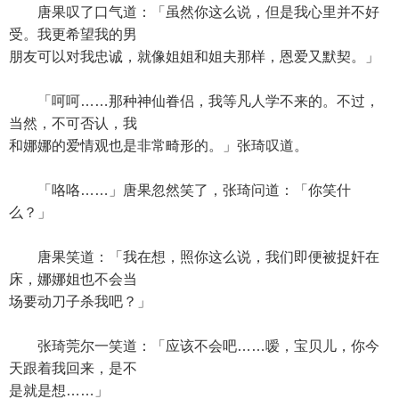
唐果叹了口气道：「虽然你这么说，但是我心里并不好
受。我更希望我的男
朋友可以对我忠诚，就像姐姐和姐夫那样，恩爱又默契。」
「呵呵……那种神仙眷侣，我等凡人学不来的。不过，
当然，不可否认，我
和娜娜的爱情观也是非常畸形的。」张琦叹道。
「咯咯……」唐果忽然笑了，张琦问道：「你笑什
么？」
唐果笑道：「我在想，照你这么说，我们即便被捉奸在
床，娜娜姐也不会当
场要动刀子杀我吧？」
张琦莞尔一笑道：「应该不会吧……嗳，宝贝儿，你今
天跟着我回来，是不
是就是想……」