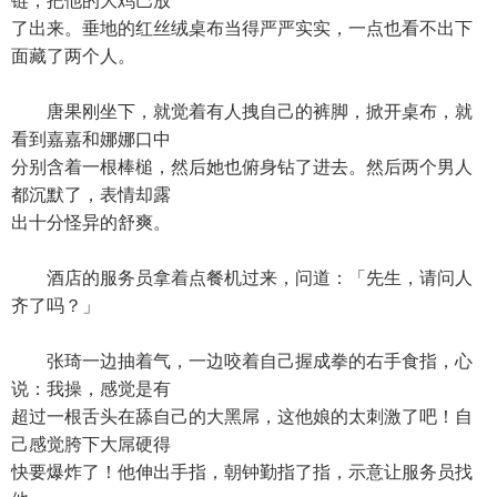
链，把他的大鸡巴放
了出来。垂地的红丝绒桌布当得严严实实，一点也看不出下
面藏了两个人。
唐果刚坐下，就觉着有人拽自己的裤脚，掀开桌布，就
看到嘉嘉和娜娜口中
分别含着一根棒槌，然后她也俯身钻了进去。然后两个男人
都沉默了，表情却露
出十分怪异的舒爽。
酒店的服务员拿着点餐机过来，问道：「先生，请问人
齐了吗？」
张琦一边抽着气，一边咬着自己握成拳的右手食指，心
说：我操，感觉是有
超过一根舌头在舔自己的大黑屌，这他娘的太刺激了吧！自
己感觉胯下大屌硬得
快要爆炸了！他伸出手指，朝钟勤指了指，示意让服务员找