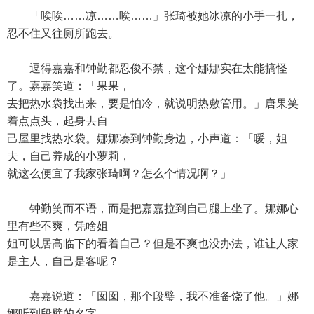
「唉唉……凉……唉……」张琦被她冰凉的小手一扎，
忍不住又往厕所跑去。
逗得嘉嘉和钟勤都忍俊不禁，这个娜娜实在太能搞怪
了。嘉嘉笑道：「果果，
去把热水袋找出来，要是怕冷，就说明热敷管用。」唐果笑
着点点头，起身去自
己屋里找热水袋。娜娜凑到钟勤身边，小声道：「嗳，姐
夫，自己养成的小萝莉，
就这么便宜了我家张琦啊？怎么个情况啊？」
钟勤笑而不语，而是把嘉嘉拉到自己腿上坐了。娜娜心
里有些不爽，凭啥姐
姐可以居高临下的看着自己？但是不爽也没办法，谁让人家
是主人，自己是客呢？
嘉嘉说道：「囡囡，那个段璧，我不准备饶了他。」娜
娜听到段璧的名字，