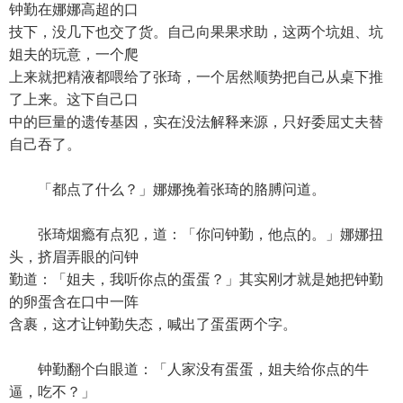
钟勤在娜娜高超的口
技下，没几下也交了货。自己向果果求助，这两个坑姐、坑
姐夫的玩意，一个爬
上来就把精液都喂给了张琦，一个居然顺势把自己从桌下推
了上来。这下自己口
中的巨量的遗传基因，实在没法解释来源，只好委屈丈夫替
自己吞了。
「都点了什么？」娜娜挽着张琦的胳膊问道。
张琦烟瘾有点犯，道：「你问钟勤，他点的。」娜娜扭
头，挤眉弄眼的问钟
勤道：「姐夫，我听你点的蛋蛋？」其实刚才就是她把钟勤
的卵蛋含在口中一阵
含裹，这才让钟勤失态，喊出了蛋蛋两个字。
钟勤翻个白眼道：「人家没有蛋蛋，姐夫给你点的牛
逼，吃不？」