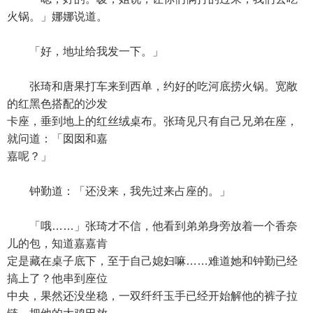
火锅。」娜娜说道。
「好，地址给我发一下。」
张琦和唐果打车来到西单，约好的吃河底捞火锅。宽敞
的红黑色搭配的沙发
卡座，垂到地上的红丝绒桌布。张琦见只有自己兄弟在座，
就问道：「囡囡和嘉
嘉呢？」
钟勤道：「还没来，我先过来占座的。」
「哦……」张琦才不信，他看到弟弟身旁放着一个香奈
儿的包，知道嘉嘉肯
定是藏在桌子底下，至于自己媳妇嘛……难道她和钟勤已经
搞上了？他串到座位
中央，果然还没坐稳，一双纤纤玉手已经开始解他的裤子拉