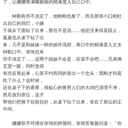
了，让娜娜将满嘴腥臊的精液度入自己口中。
钟勤有些不淡定了，他刚刚也射了，而且那张小口刚吐
出自己的鸡巴，小姨
子就从下面钻了出来，那岂不是说……他还没来得及阻止，
嘉嘉也从桌下钻了出
来，几乎是和妹妹一样的操作流程，将口中的精液度入丈夫
钟勤口中。张琦也有
些不淡定了……这两个姐妹不会是，应该不会吧……兄弟俩
互望一眼，同时觉得
有些反胃起来，心里不约而同的冒出一个念头：我刚才到底
吃了什么？这时候，
还在桌子下的唐果，很贴心的将男人们的大鸡巴清理干净，
然后放归原位，这才
帮他们把裤子拉链拉好，从桌下钻了出来，坐在了座位的正
中间。
娜娜双手环绕在张琦的脖颈间，张琦苦着脸问道：「你