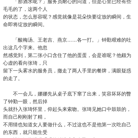
「那酒水呢？」服务员耐心的问道，但是心里已经有些
毛毛的了，这两个人
的状态，怎么形容呢？感觉就像是花朵快要绽放的瞬间，生
命即将绽放的瞬间。
「酸梅汤、王老吉、燕京……各一打。」钟勤艰难的吐
出这几个字来。他忽
然感觉到，第二张小口含住了他的蛋蛋，会是谁呢？他颇为
心虚的看向张琦，只
留下一头雾水的服务员，撤走了两人手里的餐牌，满眼疑惑
的走了。
不一会儿，娜娜先从桌子底下窜了出来，笑容坏坏的瞥
了钟勤一眼，然后掉
头就扑入张琦怀里，仰起头来索吻。张琦见她口中鼓鼓的，
而自己刚刚射了精，
不用猜也知道女人要做什么，不过这也不是他第一次吃自己
的东西，就只能生受