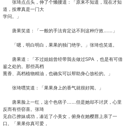
张琦点点头，伸了个懒腰道：「原来不知道，现在才知
道，按摩真是一门大
学问。」
唐果笑道：「一般的手法肯定达不到这种疗效……」
「嗯，明白明白，果果的独门绝学。」张琦也笑道。
唐果道：「不过姐姐曾经带我去做过SPA ，也是有可借
鉴之处的。那些高档
熏香、高档植物精油，也确实可以帮助身心放松的。」
张琦嘿笑道：「果果身上的香气就很好闻。」
唐果脸上一红，这个色痞子……但是她却不讨厌，心里
反而有些窃喜。张琦
见自己撩妹成功，凑近了小美女，俯身在她樱唇上亲了一
口。「果果你真可爱，