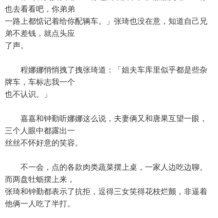
也去看看吧，你弟弟
一路上都惦记着给你配辆车。」张琦也没在意，知道自己兄
弟不差钱，就点头应
了声。
程娜娜悄悄拽了拽张琦道：「姐夫车库里似乎都是些杂
牌车，车标志我一个
也不认识。」
嘉嘉和钟勤听娜娜这么说，夫妻俩又和唐果互望一眼，
三个人眼中都露出一
丝丝不怀好意的笑容。
不一会，点的各款肉类蔬菜摆上桌，一家人边吃边聊。
而两盘牡蛎摆上来，
张琦和钟勤都表示了抗拒，逗得三女笑得花枝烂颤，非逼着
他俩一人吃了半打。