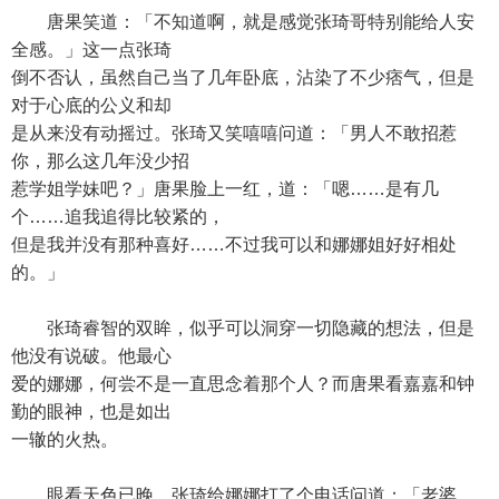
唐果笑道：「不知道啊，就是感觉张琦哥特别能给人安
全感。」这一点张琦
倒不否认，虽然自己当了几年卧底，沾染了不少痞气，但是
对于心底的公义和却
是从来没有动摇过。张琦又笑嘻嘻问道：「男人不敢招惹
你，那么这几年没少招
惹学姐学妹吧？」唐果脸上一红，道：「嗯……是有几
个……追我追得比较紧的，
但是我并没有那种喜好……不过我可以和娜娜姐好好相处
的。」
张琦睿智的双眸，似乎可以洞穿一切隐藏的想法，但是
他没有说破。他最心
爱的娜娜，何尝不是一直思念着那个人？而唐果看嘉嘉和钟
勤的眼神，也是如出
一辙的火热。
眼看天色已晚，张琦给娜娜打了个电话问道：「老婆，