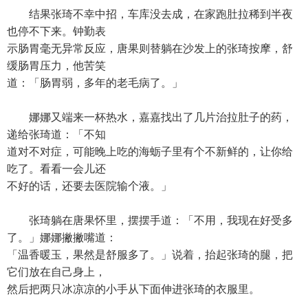
结果张琦不幸中招，车库没去成，在家跑肚拉稀到半夜
也停不下来。钟勤表
示肠胃毫无异常反应，唐果则替躺在沙发上的张琦按摩，舒
缓肠胃压力，他苦笑
道：「肠胃弱，多年的老毛病了。」
娜娜又端来一杯热水，嘉嘉找出了几片治拉肚子的药，
递给张琦道：「不知
道对不对症，可能晚上吃的海蛎子里有个不新鲜的，让你给
吃了。看看一会儿还
不好的话，还要去医院输个液。」
张琦躺在唐果怀里，摆摆手道：「不用，我现在好受多
了。」娜娜撇撇嘴道：
「温香暖玉，果然是舒服多了。」说着，抬起张琦的腿，把
它们放在自己身上，
然后把两只冰凉凉的小手从下面伸进张琦的衣服里。