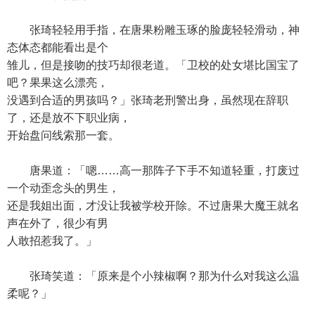
张琦轻轻用手指，在唐果粉雕玉琢的脸庞轻轻滑动，神
态体态都能看出是个
雏儿，但是接吻的技巧却很老道。「卫校的处女堪比国宝了
吧？果果这么漂亮，
没遇到合适的男孩吗？」张琦老刑警出身，虽然现在辞职
了，还是放不下职业病，
开始盘问线索那一套。
唐果道：「嗯……高一那阵子下手不知道轻重，打废过
一个动歪念头的男生，
还是我姐出面，才没让我被学校开除。不过唐果大魔王就名
声在外了，很少有男
人敢招惹我了。」
张琦笑道：「原来是个小辣椒啊？那为什么对我这么温
柔呢？」