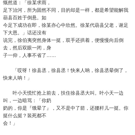
慨然道：「徐某求雨，
足下治河，所为固然不同，目的却是一样，都是希望能解我
葫县百姓于倒悬。如
今足下成功在即，徐某亦心中欣然。徐某代葫县父老，谢足
下大恩。」话还没有
说完，徐伯夷突然身体一挺，双手还拱着，便慢慢向后倒
去，然后双眼一闭，身
子一仰，人事不省了……
「哎呀！徐县丞，徐县丞！快来人呐，徐县丞晕倒了，
快来人呐！」
叶小天慌忙抢上前去，扶住徐县丞大叫。叶小天一边
叫，一边暗骂：「你奶
奶的，你是『饿晕了』，又不是中了箭，还腰杆儿一挺。你
挺什么挺？装死都不
会！」