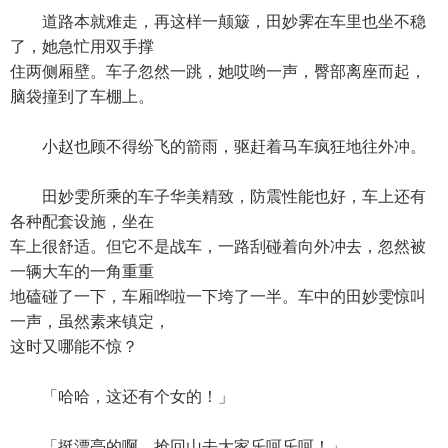
道路本就难走，再这样一颠簸，田妙霁在车里也坐不稳
了，她急忙用双手撑
住两侧厢壁。车子忽然一跳，她哎哟一声，臀部离座而起，
脑袋撞到了车棚上。
小赵也顾不得纷飞的箭雨，驱赶着马车疯狂地往外冲。
田妙雯所乘的车子华美精致，防震性能也好，车上还有
各种配套设施，坐在
车上很舒适。但它不是战车，一路刮碰着向外冲去，忽然被
一辆大车的一角重重
地磕碰了一下，车厢哗啦一下垮了一半。车中的田妙雯惊叫
一声，虽然素来镇定，
这时又哪能不惊？
「哈哈，这还有个女的！」
「挺漂亮的啊，抢回山去大家乐呵乐呵！」