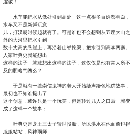
虔诚！
水车能把水从低处引到高处，这一点很多百姓都明白，
水车又不是新鲜玩意
儿，打汉朝时候起就有了。可是谁也不会想到从五座大山之
外的大河里把水引到
数十丈高的悬崖上，再沿着山脊挖渠，把水引到高李两寨。
人家叶典史就能想出
这样的法子，就敢想出这样的法子，这仅仅是他有常人所不
及的胆略气魄么？
于是就有一些崇信鬼神的老人开始绘声绘色地讲故事，
最初也不知谁提出了
这个创意，或许只是一个玩笑，但是转过几人之口后，就变
成了这样一个故事：
叶典史是龙王三太子转世投胎，所以洪水在他面前也得
服服帖帖，风神雨师