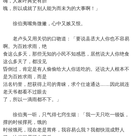
嗨，人家叶典史有胆
魄，所以成就了别人能为而未为的大事啊！」
徐伯夷嘴角微撇，心中又嫉又恨。
老卢头又用关切的口吻道：「要说县丞大人你也不容易
啊。为百姓求雨，绝
食这么多天，那些无知的小民不知感恩，居然说大人你绝食
这么多天了，都没见
昏倒过，肯定是有人偷偷给大人你送吃的。还说大人根本不
是为百姓求雨，而是
沽名钓誉，想获得上司的青睐，求个仕途通达……因此就连
老天爷都看不过眼去
了，所以一滴雨都不下。」
徐伯夷一听，只气得七窍生烟：「我一天只吃一顿饭，
撑的时候撑死，饿的
时候饿死，现在老是胃疼，我容易么我？我都快混成野人