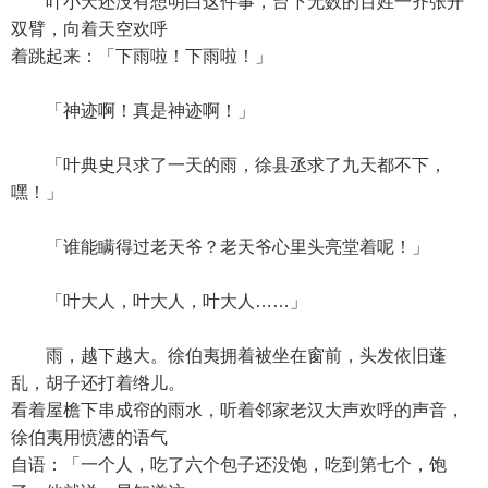
叶小天还没有想明白这件事，台下无数的百姓一齐张开
双臂，向着天空欢呼
着跳起来：「下雨啦！下雨啦！」
「神迹啊！真是神迹啊！」
「叶典史只求了一天的雨，徐县丞求了九天都不下，
嘿！」
「谁能瞒得过老天爷？老天爷心里头亮堂着呢！」
「叶大人，叶大人，叶大人……」
雨，越下越大。徐伯夷拥着被坐在窗前，头发依旧蓬
乱，胡子还打着绺儿。
看着屋檐下串成帘的雨水，听着邻家老汉大声欢呼的声音，
徐伯夷用愤懑的语气
自语：「一个人，吃了六个包子还没饱，吃到第七个，饱