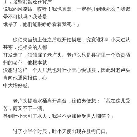
了，这些混蛋还在背后
说我的风凉话。哎呀！我也真蠢，一定得捱到饿死么？我饿
晕不可以吗？我若是
饿晕了，他们能眼睁睁看着我死？」
徐伯夷当初上任之后就开始摸底，究竟谁和叶小天过从
甚密，把相关的人都
打发走了，独独漏了老卢头。老卢头只是县衙里一个负责洒
扫的老仆，他根本就
没想过这样一个人居然也对叶小天心悦诚服，因此对老卢头
肯向他通风报信，心
中大增好感。
老卢头提着水桶离开高台，徐伯夷便想：「我在这儿受
苦，雨又不下一滴。
等到叶小天引了水去，我岂不更加遭受世人嘲笑？」
过了小半个时辰，叶小天便出现在县衙门口。