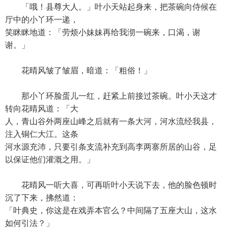
「哦！县尊大人。」叶小天站起身来，把茶碗向侍候在
厅中的小丫环一递，
笑眯眯地道：「劳烦小妹妹再给我沏一碗来，口渴，谢
谢。」
花晴风皱了皱眉，暗道：「粗俗！」
那小丫环脸蛋儿一红，赶紧上前接过茶碗。叶小天这才
转向花晴风道：「大
人，青山谷外两座山峰之后就有一条大河，河水流经我县，
注入铜仁大江。这条
河水源充沛，只要引条支流补充到高李两寨所居的山谷，足
以保证他们灌溉之用。」
花晴风一听大喜，可再听叶小天说下去，他的脸色顿时
沉了下来，拂然道：
「叶典史，你这是在戏弄本官么？中间隔了五座大山，这水
如何引法？」