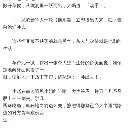
掀开草皮，从坑洞里一跃而出，大喝道：「动手！」
……龙凌云等人一轮弓箭射罢，立即拔出刀来，狂吼着
向他们冲去。
这些悍匪最不缺乏的就是勇气，杀人与被杀就是他们的
生活。
车帘儿一掀，探出一张令人望而生怜的娇美面庞，她镇
定地向外面察看了一
眼，便刷地一下放下车帘，娇叱道：「冲出去！」
小赵在前边听见小姐的吩咐，大声答应，将刀向几匹马
股上一一刺去。那几
匹马吃痛，疯狂地向前边奔去，擦碰得那些已经大半避到路
边的对方货车东倒西
歪。