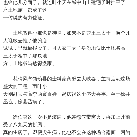
也给他几分面子。就连叶小天在城中山上建宅子时推平了一
座土地庙，都成了这
一传说的有力佐证。
土地爷再小那也是神呐，如果不是龙王三太子，换个凡
人谁敢去推了他的庙
试试，早就遭报应了。可人家三太子身份地位比土地爷高，
三太子相中了那块地
方，土地爷当然得搬家。
花晴风率领葫县的士绅豪商赶去大峡谷，主持启动这场
盛大的工程，而叶小
天则赶去与高李两寨百姓一起庆祝这个盛大喜事。至于徐县
丞么，徐县丞病了。
徐伯夷这一次不是装病，他连憋气带窝火，再加上此前
受了八九天的折腾，
真的生病了。即便没生病，他也不会在这种场合露面，因为