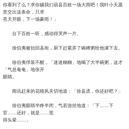
你看到了么？求你赐我们葫县百姓一场大雨吧！我叶小天愿
意交出这条命，只求
苍天开眼，下一场豪雨！」
台下百姓一听，感动得哭声一片。
徐伯夷被抬回县衙，厨下赶紧弄了碗稀粥给他灌下去。
徐伯夷佯装不醒，「迷迷糊糊」地喝了大半碗粥，这才
「气息奄奄」地张开
眼睛。
闻讯赶来的花晴风关切地道：「徐县丞，你还好吧？」
徐伯夷眼睛半睁半闭，气若游丝地道：「下……下
官……还好，就是……觉
得头晕……」