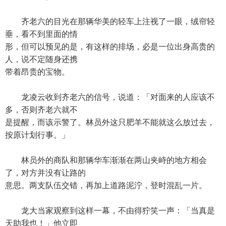
齐老六的目光在那辆华美的轻车上注视了一眼，绒帘轻
垂，看不到里面的情
形，但可以预见的是，有这样的排场，必是一位出身高贵的
人，说不定随身还携
带着昂贵的宝物。
龙凌云收到齐老六的信号，说道：「对面来的人应该不
多，否则齐老六就不
是提醒，而该示警了。林员外这只肥羊不能就这么放过去，
按原计划行事。」
林员外的商队和那辆华车渐渐在两山夹峙的地方相会
了，对方并没有让路的
意思。两支队伍交错，再加上道路泥泞，登时混乱一片。
龙大当家观察到这样一幕，不由得狞笑一声：「当真是
天助我也！」他立即