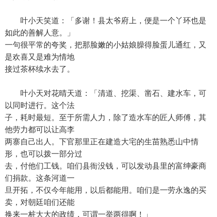
叶小天笑道：「多谢！县太爷府上，便是一个丫环也是
如此的善解人意。」
一句很平常的夸奖，把那脸嫩的小姑娘臊得脸蛋儿通红，又
是欢喜又是难为情地
接过茶杯续水去了。
叶小天对花晴天道：「清道、挖渠、凿石、建水车，可
以同时进行。这个法
子，耗时最短。至于所需人力，除了造水车的匠人师傅，其
他劳力都可以让高李
两寨自己出人。下官那里正在建造大宅的生苗熟悉山中情
形，也可以拨一部分过
去，付他们工钱。咱们县衙没钱，可以发动县里的富绅豪商
们捐款。这条河道一
旦开拓，不仅今年能用，以后都能用。咱们是一劳永逸的买
卖，对朝廷咱们还能
换来一桩大大的政绩，可谓一举两得啊！」