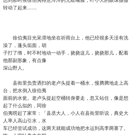
想到那时候徐伯夷得意洋洋的无耻嘴脸，叶小天的眼珠微微
转动了起来……
徐伯夷目光呆滞地坐在祈雨台上，他已经很多天没有洗
澡了，蓬头垢面，胡
子打了绺，时不时地动一动手，挠挠这儿，挠挠那儿，配着
他那副形象，有点像
深山野人。
县衙里负责洒扫的老卢头提着一桶水，慢腾腾地走上高
台，把水倒入徐伯夷
面前的水瓮。老卢头提起空桶转身要走，忽又站住，像是想
起了什么似的，同徐
伯夷唠起了家常：「县丞大人，小人在县衙里听说，典史大
人率人高山引水，水
车已经尝试成功，这两天就能成功地把水运到高李两寨了。