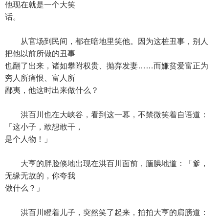
他现在就是一个大笑
话。
从官场到民间，都在暗地里笑他。因为这桩丑事，别人
把他以前所做的丑事
也翻了出来，诸如攀附权贵、抛弃发妻……而嫌贫爱富正为
穷人所痛恨、富人所
鄙夷，他这时出来做什么？
洪百川也在大峡谷，看到这一幕，不禁微笑着自语道：
「这小子，敢想敢干，
是个人物！」
大亨的胖脸倏地出现在洪百川面前，腼腆地道：「爹，
无缘无故的，你夸我
做什么？」
洪百川瞪着儿子，突然笑了起来，拍拍大亨的肩膀道：