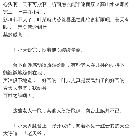
心头啊！天不可欺啊，祈雨怎么能半途而废？高山水渠即将
完工，叶某在不在，
影响都不大了，叶某就代替徐县丞在此绝食祈雨吧。苍天有
眼，一定会感念到叶
某的诚意！」
叶小天说完，扶着锄头缓缓坐倒。
台下百姓感动得热泪盈眶，有些老人在儿孙的扶持下，
颤巍巍地跪倒在地，
声泪俱下地道：「好官呐！叶典史真是爱民如子的好官呐！
青天大老爷，我葫县
百姓之福啊！」
这些老人一跪，其他人纷纷跪倒，向台上膜拜不已。
叶小天盘膝台上，张开双臂，向着不见一丝云彩的天空
大呼道：「老天爷，