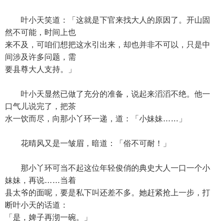
叶小天笑道：「这就是下官来找大人的原因了。开山固
然不可能，时间上也
来不及，可咱们想把这水引出来，却也并非不可以，只是中
间涉及许多问题，需
要县尊大人支持。」
叶小天显然已做了充分的准备，说起来滔滔不绝。他一
口气儿说完了，把茶
水一饮而尽，向那小丫环一递，道：「小妹妹……」
花晴风又是一皱眉，暗道：「俗不可耐！」
那小丫环可当不起这位年轻俊俏的典史大人一口一个小
妹妹，再说……当着
县太爷的面呢，要是私下叫还差不多。她赶紧抢上一步，打
断叶小天的话道：
「是，婢子再沏一碗。」