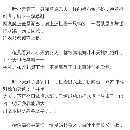
叶小天穿了一身和普通民夫一样的粗布短打扮，挽着裤
腿儿，脚下一双草鞋，
两条腿上全是泥巴，肩上还扛着一只锄头，一看就是参与掘
挖水渠，匆忙回城，
连衣服都顾不上换。
但凡看到叶小天的路人，都钦佩地向叶小天施礼招呼，
叶小天也微笑着一一
答礼。如此礼贤下士，更是赢得了县上百姓们的爱戴。
叶小天到了县衙门口，扛着锄头上了祈雨台，兴冲冲地
对徐伯夷道：「县丞
大人，下官今日试运水车，已经成功地把水运上悬崖了。哈
哈，明天我就能调大
河之水以济高李之旱了。」
徐伯夷心中暗恨，慢慢站起身来，向叶小天长长一揖，