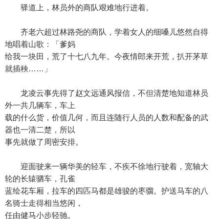
驿道上，林员外的商队艰难地行进着。
齐老六超过林路尧的商队，学着女人的细嗓儿悠然自得
地唱着山歌：「爹妈
给我一块田，荒了十七八九年。今夜情郎来开荒，扒开茅草
就插秧……」
龙凌云事先得了赵文远通风报信，不但清楚地知道林员
外一共几辆车，车上
载的什么货，价值几何，而且连随行人员的人数和配备的武
器也一清二楚，所以
事先就做了周密安排。
迎面驶来一辆华美的轻车，不疾不徐地行驶着，宽轴大
轮的长辕驷车，孔雀
蓝绘花车厢，拉车的四匹马都是雄骏的枣骝。护送马车的八
名骑士走得相当悠闲，
任由健马小步轻驰。