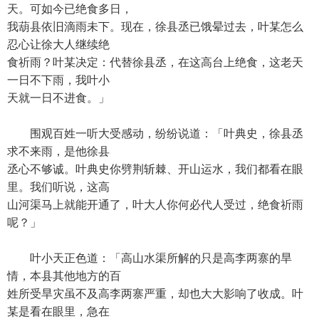
天。可如今已绝食多日，
我葫县依旧滴雨未下。现在，徐县丞已饿晕过去，叶某怎么
忍心让徐大人继续绝
食祈雨？叶某决定：代替徐县丞，在这高台上绝食，这老天
一日不下雨，我叶小
天就一日不进食。」
围观百姓一听大受感动，纷纷说道：「叶典史，徐县丞
求不来雨，是他徐县
丞心不够诚。叶典史你劈荆斩棘、开山运水，我们都看在眼
里。我们听说，这高
山河渠马上就能开通了，叶大人你何必代人受过，绝食祈雨
呢？」
叶小天正色道：「高山水渠所解的只是高李两寨的旱
情，本县其他地方的百
姓所受旱灾虽不及高李两寨严重，却也大大影响了收成。叶
某是看在眼里，急在