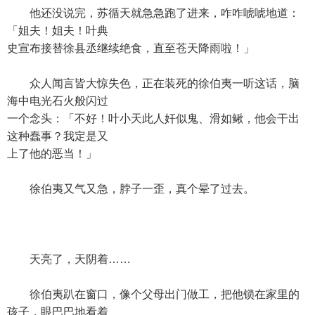
他还没说完，苏循天就急急跑了进来，咋咋唬唬地道：
「姐夫！姐夫！叶典
史宣布接替徐县丞继续绝食，直至苍天降雨啦！」
众人闻言皆大惊失色，正在装死的徐伯夷一听这话，脑
海中电光石火般闪过
一个念头：「不好！叶小天此人奸似鬼、滑如鳅，他会干出
这种蠢事？我定是又
上了他的恶当！」
徐伯夷又气又急，脖子一歪，真个晕了过去。
天亮了，天阴着……
徐伯夷趴在窗口，像个父母出门做工，把他锁在家里的
孩子，眼巴巴地看着