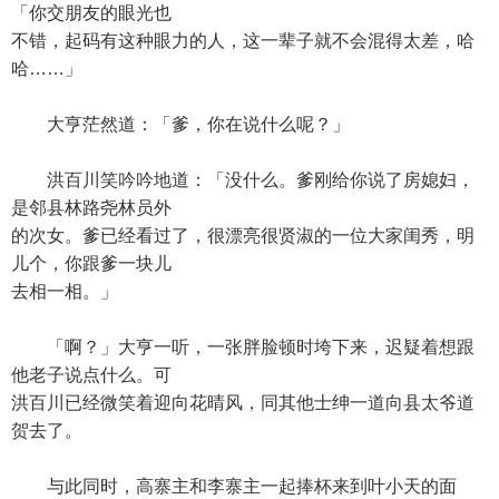
「你交朋友的眼光也
不错，起码有这种眼力的人，这一辈子就不会混得太差，哈
哈……」
大亨茫然道：「爹，你在说什么呢？」
洪百川笑吟吟地道：「没什么。爹刚给你说了房媳妇，
是邻县林路尧林员外
的次女。爹已经看过了，很漂亮很贤淑的一位大家闺秀，明
儿个，你跟爹一块儿
去相一相。」
「啊？」大亨一听，一张胖脸顿时垮下来，迟疑着想跟
他老子说点什么。可
洪百川已经微笑着迎向花晴风，同其他士绅一道向县太爷道
贺去了。
与此同时，高寨主和李寨主一起捧杯来到叶小天的面