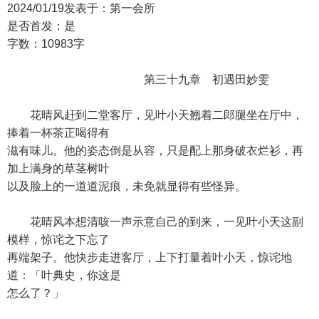
2024/01/19发表于：第一会所
是否首发：是
字数：10983字
第三十九章 初遇田妙雯
花晴风赶到二堂客厅，见叶小天翘着二郎腿坐在厅中，
捧着一杯茶正喝得有
滋有味儿。他的姿态倒是从容，只是配上那身破衣烂衫，再
加上满身的草茎树叶
以及脸上的一道道泥痕，未免就显得有些怪异。
花晴风本想清咳一声示意自己的到来，一见叶小天这副
模样，惊诧之下忘了
再端架子。他快步走进客厅，上下打量着叶小天，惊诧地
道：「叶典史，你这是
怎么了？」