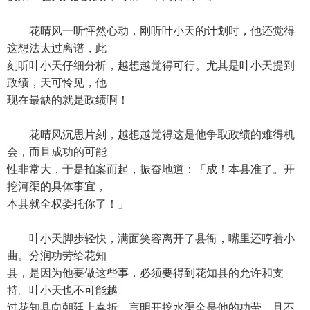
花晴风一听怦然心动，刚听叶小天的计划时，他还觉得
这想法太过离谱，此
刻听叶小天仔细分析，越想越觉得可行。尤其是叶小天提到
政绩，天可怜见，他
现在最缺的就是政绩啊！
花晴风沉思片刻，越想越觉得这是他争取政绩的难得机
会，而且成功的可能
性非常大，于是拍案而起，振奋地道：「成！本县准了。开
挖河渠的具体事宜，
本县就全权委托你了！」
叶小天脚步轻快，满面笑容离开了县衙，嘴里还哼着小
曲。分润功劳给花知
县，是因为他要做这些事，必须要得到花知县的允许和支
持。叶小天也不可能越
过花知县向朝廷上奏折，言明开挖水渠全是他的功劳。且不