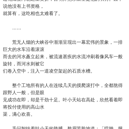
说他没有上书资格，
就算有，这吃相也太难看了。
……
荒无人烟的大峡谷中渐渐呈现出一幕宏伟的景象，一排
巨大的水车沿着滚滚
而去的河水矗立起来，被流速甚疾的水流冲刷着像风车一般
旋转，而河水则被它
们卷入空中，注入一道凌空架起的石质水槽。
整个工地所有的人在连续几天的摸爬滚打中，全都熬得
跟野人一般，但是眼
见成功在即，却是干劲十足。叶小天站在高处，欣然看着即
将投付使用的高山水
渠，满心欢喜。
毛问智扶着叶小天的胳膊，愁眉苦脸地道：「哎哟，腿