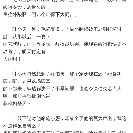
酸得要命，从骨头缝
里往外酸啊，明儿个准保下大雨。」
叶小天一呆，毛问智道：「俺小时候被王老财打断过
腿，从那以后，一要下
雨它就酸，雨下得越大，酸得越厉害。俺现在酸得都快走不
动道了，明天肯定有
大雨啊！」
叶小天忽然想起了徐伯夷，那个家伙现在还「绝食祈
雨」呢。如果这场雨真
的下起来，纵然解决不了干旱问题，也会令徐伯夷名声大
噪，那时再想扳倒他岂
非难如登天？
「只不过对他略施小惩，却成全了他的莫大声名，我这
不是作茧自缚么？」