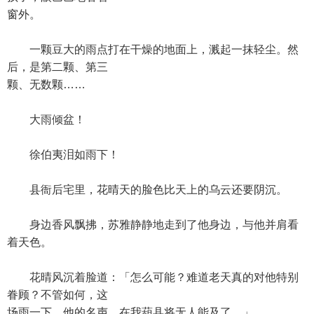
窗外。
一颗豆大的雨点打在干燥的地面上，溅起一抹轻尘。然
后，是第二颗、第三
颗、无数颗……
大雨倾盆！
徐伯夷泪如雨下！
县衙后宅里，花晴天的脸色比天上的乌云还要阴沉。
身边香风飘拂，苏雅静静地走到了他身边，与他并肩看
着天色。
花晴风沉着脸道：「怎么可能？难道老天真的对他特别
眷顾？不管如何，这
场雨一下，他的名声，在我葫县将无人能及了。」