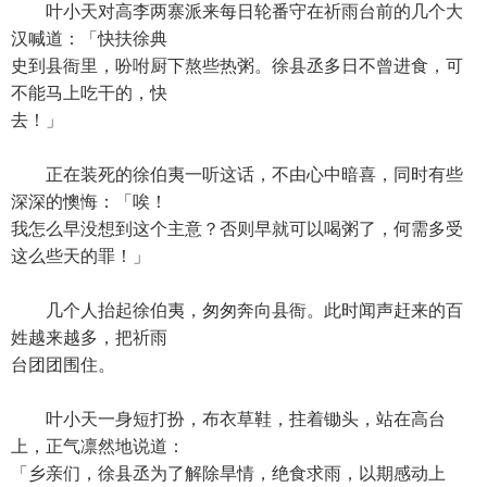
叶小天对高李两寨派来每日轮番守在祈雨台前的几个大
汉喊道：「快扶徐典
史到县衙里，吩咐厨下熬些热粥。徐县丞多日不曾进食，可
不能马上吃干的，快
去！」
正在装死的徐伯夷一听这话，不由心中暗喜，同时有些
深深的懊悔：「唉！
我怎么早没想到这个主意？否则早就可以喝粥了，何需多受
这么些天的罪！」
几个人抬起徐伯夷，匆匆奔向县衙。此时闻声赶来的百
姓越来越多，把祈雨
台团团围住。
叶小天一身短打扮，布衣草鞋，拄着锄头，站在高台
上，正气凛然地说道：
「乡亲们，徐县丞为了解除旱情，绝食求雨，以期感动上