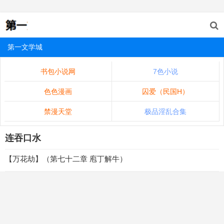
第一文学城
书包小说网
7色小说
色色漫画
囚爱（民国H）
禁漫天堂
极品淫乱合集
连吞口水
【万花劫】（第七十二章 庖丁解牛）