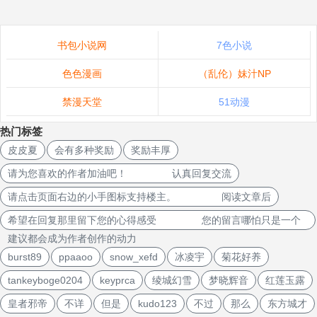
书包小说网
7色小说
色色漫画
（乱伦）妹汁NP
禁漫天堂
51动漫
热门标签
皮皮夏
会有多种奖励
奖励丰厚
请为您喜欢的作者加油吧！ 认真回复交流
请点击页面右边的小手图标支持楼主。 阅读文章后
希望在回复那里留下您的心得感受 您的留言哪怕只是一个
建议都会成为作者创作的动力
burst89
ppaaoo
snow_xefd
冰凌宇
菊花好养
tankeyboge0204
keyprca
绫城幻雪
梦晓辉音
红莲玉露
皇者邪帝
不详
但是
kudo123
不过
那么
东方城才